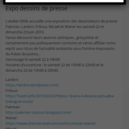
Expo dessins de presse
L’atelier Oblik accueille une exposition des dessinateurs de presse
Pakman, Lardon, Frilouz, Micaël et Waner les samedi 22 et
dimanche 23 Juin 2019.
Venez découvrir leurs œuvres satiriques , grinçantes et
certainement pas politiquement correctes et venez affûter votre
esprit aux rictus de l’actualité ambiante sous l’ombre imposante
du Palais de justice…
Vernissage le samedi 22 à 18h00
Horaires d’ouverture : le samedi 22 de 15h00 à 22h00 et le
dimanche 23 de 15h00 à 20h00.
Lardon:
https://lardon.wordpress.com
/
Frilouz:
http://7seizh.info/2015/03/22/frilouz-18-ans-il-dessine-lactualite-
bretagne-toute
/
Pakman:
http://pakman-cartoon.blogspot.com/
Waner:
https://www.sinemensuel.com/author/erwan-waner/
Micaël