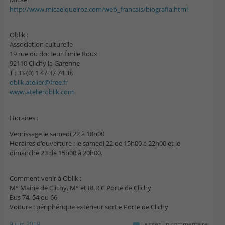
http://www.micaelqueiroz.com/web_francais/biografia.html
Oblik :
Association culturelle
19 rue du docteur Émile Roux
92110 Clichy la Garenne
T : 33 (0) 1 47 37 74 38
oblik.atelier@free.fr
www.atelieroblik.com
Horaires :
Vernissage le samedi 22 à 18h00
Horaires d’ouverture : le samedi 22 de 15h00 à 22h00 et le
dimanche 23 de 15h00 à 20h00.
Comment venir à Oblik :
M° Mairie de Clichy, M° et RER C Porte de Clichy
Bus 74, 54 ou 66
Voiture : périphérique extérieur sortie Porte de Clichy
9 juin 2019
Laisser un commentaire