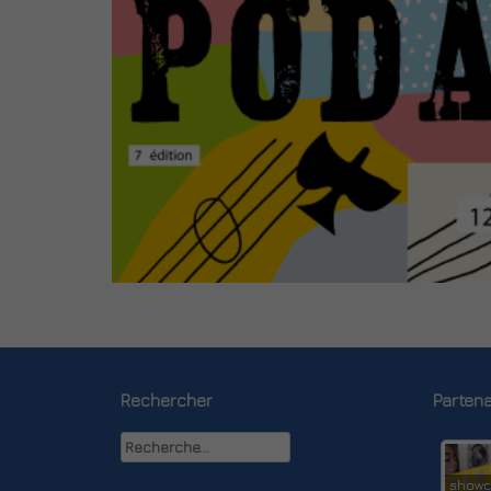
Rechercher
Partena
Rechercher :
showc