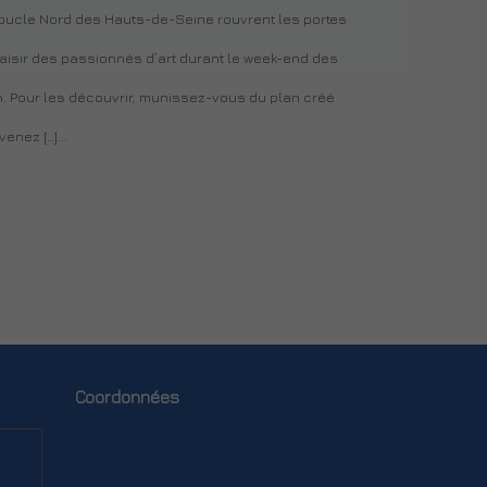
 Boucle Nord des Hauts-de-Seine rouvrent les portes
laisir des passionnés d’art durant le week-end des
9 h. Pour les découvrir, munissez-vous du plan créé
enez […]...
Coordonnées