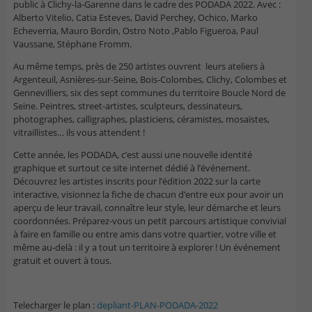
public à Clichy-la-Garenne dans le cadre des PODADA 2022. Avec :
Alberto Vitelio, Catia Esteves, David Perchey, Ochico, Marko
Echeverria, Mauro Bordin, Ostro Noto ,Pablo Figueroa, Paul
Vaussane, Stéphane Fromm.
Au même temps, près de 250 artistes ouvrent leurs ateliers à
Argenteuil, Asnières-sur-Seine, Bois-Colombes, Clichy, Colombes et
Gennevilliers, six des sept communes du territoire Boucle Nord de
Seine. Peintres, street-artistes, sculpteurs, dessinateurs,
photographes, calligraphes, plasticiens, céramistes, mosaïstes,
vitraillistes… ils vous attendent !
Cette année, les PODADA, c’est aussi une nouvelle identité
graphique et surtout ce site internet dédié à l’événement.
Découvrez les artistes inscrits pour l’édition 2022 sur la carte
interactive, visionnez la fiche de chacun d’entre eux pour avoir un
aperçu de leur travail, connaître leur style, leur démarche et leurs
coordonnées. Préparez-vous un petit parcours artistique convivial
à faire en famille ou entre amis dans votre quartier, votre ville et
même au-delà : il y a tout un territoire à explorer ! Un événement
gratuit et ouvert à tous.
Telecharger le plan :
depliant-PLAN-PODADA-2022