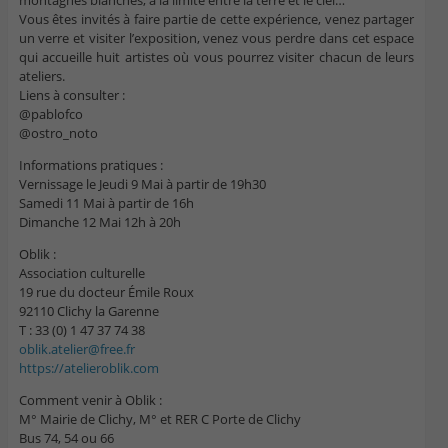
Vous êtes invités à faire partie de cette expérience, venez partager
un verre et visiter l’exposition, venez vous perdre dans cet espace
qui accueille huit artistes où vous pourrez visiter chacun de leurs
ateliers.
Liens à consulter :
@pablofco
@ostro_noto
Informations pratiques :
Vernissage le Jeudi 9 Mai à partir de 19h30
Samedi 11 Mai à partir de 16h
Dimanche 12 Mai 12h à 20h
Oblik :
Association culturelle
19 rue du docteur Émile Roux
92110 Clichy la Garenne
T : 33 (0) 1 47 37 74 38
oblik.atelier@free.fr
https://atelieroblik.com
Comment venir à Oblik :
M° Mairie de Clichy, M° et RER C Porte de Clichy
Bus 74, 54 ou 66