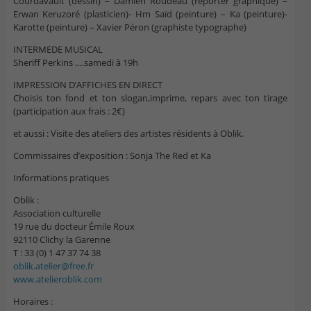
Courdavault (dessin) – Damien Roudeau (reporter graphique) –
Erwan Keruzoré (plasticien)- Hm Saïd (peinture) – Ka (peinture)-
Karotte (peinture) – Xavier Péron (graphiste typographe)
INTERMEDE MUSICAL
Sheriff Perkins ….samedi à 19h
IMPRESSION D’AFFICHES EN DIRECT
Choisis ton fond et ton slogan,imprime, repars avec ton tirage
(participation aux frais : 2€)
et aussi : Visite des ateliers des artistes résidents à Oblik.
Commissaires d’exposition : Sonja The Red et Ka
Informations pratiques
Oblik :
Association culturelle
19 rue du docteur Émile Roux
92110 Clichy la Garenne
T : 33 (0) 1 47 37 74 38
oblik.atelier@free.fr
www.atelieroblik.com
Horaires :