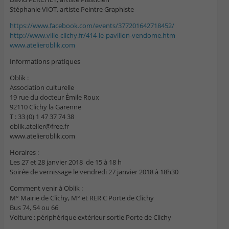
Stéphanie VIOT, artiste Peintre Graphiste
https://www.facebook.com/
events/377201642718452/
http://
www.ville-clichy.fr/
414-le-pavillon-vendome.htm
www.atelieroblik.com
Informations pratiques
Oblik :
Association culturelle
19 rue du docteur Émile Roux
92110 Clichy la Garenne
T : 33 (0) 1 47 37 74 38
oblik.atelier@free.fr
www.atelieroblik.com
Horaires :
Les 27 et 28 janvier 2018 de 15 à 18 h
Soirée de vernissage le vendredi 27 janvier 2018 à 18h30
Comment venir à Oblik :
M° Mairie de Clichy, M° et RER C Porte de Clichy
Bus 74, 54 ou 66
Voiture : périphérique extérieur sortie Porte de Clichy