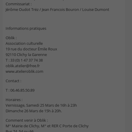
Commissariat :
Jérôme Oudot Trëz / Jean Francois Bouron / Louise Dumont
Informations pratiques
Oblik :
Association culturelle
19 rue du docteur Émile Roux
92110 Clichy la Garenne
T : 33 (0) 1 47 37 74 38
oblik.atelier@free.fr
www.atelieroblik.com
Contact :
T : 06.46.85.50.89
Horaires :
Vernissage, Samedi 25 Mars de 16h à 23h
Dimanche 26 Mars de 15h à 20h.
Comment venir à Oblik :
M° Mairie de Clichy, M° et RER C Porte de Clichy
Bus 74, 54 ou 66