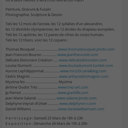
où à deux heures, il sera trois heures du matin
Peinture, Gravure & Fusain
Photographie, Sculpture & Dessin
Tels les 12 mois de l’année, les 12 syllabes d’un alexandrin,
les 12 divinités olympiennes, les 12 étoiles du drapeau européen,
Tels les 12 apôtres, les 12 paires de côtes du corps humain,
Tels les 12 titans, voici les 12 copains :
Thomas Bouquet …………………..
www.thomasbouquet.jimdo.co
m
Jean Francois Bouron ……………
www.jeanfrancoisb.com
Délicate Distorsion Création …..
www.delicatedistorsion.com
Louise Dumont ……………………..
.
www.louisedumont.tumblr.co
m
Aurore Lephilipponnat ……………
www.roro33.canalblog.com
Cédric Magnin ……………………..
…
www.artbycedricmagnin.com
Myzima No ……………………..
…….. Myzima
Jérôme Oudot Trëz ………………..
www.trez-art.com
Jp Pernot ……………………..
………..
www.jpartlife.com
Jean Marie Salanié ………………..
www.salanie.jimdo.com
Delphyne Veyrat d’Urbet ………..
www.delphyne-v.com
Daniel Williams ……………………..
.
www.danielwilliamsart.com
V e r n i s s a g e : Samedi 25 Mars de 16h à 23h
E x p o s i t i o n : Dimanche 26 Mars de 15h à 20h