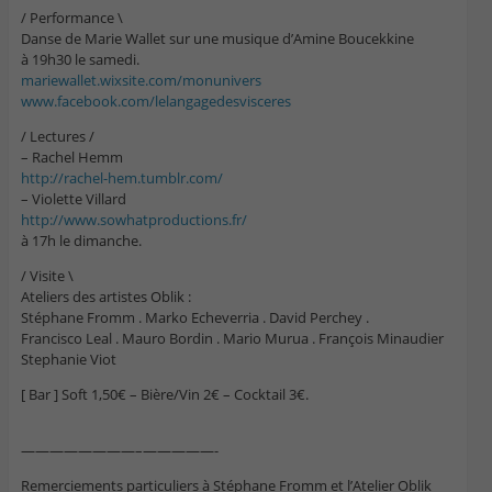
/ Performance \
Danse de Marie Wallet sur une musique d’Amine Boucekkine
à 19h30 le samedi.
mariewallet.wixsite.com/
monunivers
www.facebook.com/
lelangagedesvisceres
/ Lectures /
– Rachel Hemm
http://
rachel-hem.tumblr.com/
– Violette Villard
http://
www.sowhatproductions.fr/
à 17h le dimanche.
/ Visite \
Ateliers des artistes Oblik :
Stéphane Fromm . Marko Echeverria . David Perchey .
Francisco Leal . Mauro Bordin . Mario Murua . François Minaudier
Stephanie Viot
[ Bar ] Soft 1,50€ – Bière/Vin 2€ – Cocktail 3€.
————————–
—————-
Remerciements particuliers à Stéphane Fromm et l’Atelier Oblik