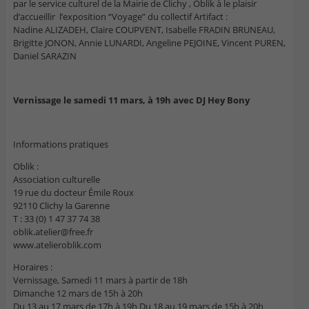
par le service culturel de la Mairie de Clichy , Oblik à le plaisir
d’accueillir l’exposition “Voyage” du collectif Artifact :
Nadine ALIZADEH, Claire COUPVENT, Isabelle FRADIN BRUNEAU,
Brigitte JONON, Annie LUNARDI, Angeline PEJOINE, Vincent PUREN,
Daniel SARAZIN
Vernissage le samedi 11 mars, à 19h avec DJ Hey Bony
Informations pratiques
Oblik :
Association culturelle
19 rue du docteur Émile Roux
92110 Clichy la Garenne
T : 33 (0) 1 47 37 74 38
oblik.atelier@free.fr
www.atelieroblik.com
Horaires :
Vernissage, Samedi 11 mars à partir de 18h
Dimanche 12 mars de 15h à 20h
Du 13 au 17 mars de 17h à 19h Du 18 au 19 mars de 15h à 20h