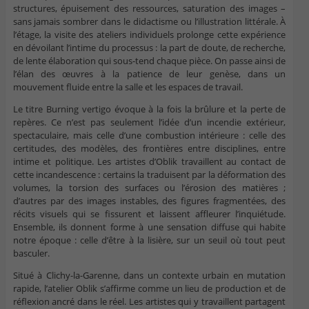
structures, épuisement des ressources, saturation des images –
sans jamais sombrer dans le didactisme ou l’illustration littérale. À
l’étage, la visite des ateliers individuels prolonge cette expérience
en dévoilant l’intime du processus : la part de doute, de recherche,
de lente élaboration qui sous-tend chaque pièce. On passe ainsi de
l’élan des œuvres à la patience de leur genèse, dans un
mouvement fluide entre la salle et les espaces de travail.
Le titre Burning vertigo évoque à la fois la brûlure et la perte de
repères. Ce n’est pas seulement l’idée d’un incendie extérieur,
spectaculaire, mais celle d’une combustion intérieure : celle des
certitudes, des modèles, des frontières entre disciplines, entre
intime et politique. Les artistes d’Oblik travaillent au contact de
cette incandescence : certains la traduisent par la déformation des
volumes, la torsion des surfaces ou l’érosion des matières ;
d’autres par des images instables, des figures fragmentées, des
récits visuels qui se fissurent et laissent affleurer l’inquiétude.
Ensemble, ils donnent forme à une sensation diffuse qui habite
notre époque : celle d’être à la lisière, sur un seuil où tout peut
basculer.
Situé à Clichy-la-Garenne, dans un contexte urbain en mutation
rapide, l’atelier Oblik s’affirme comme un lieu de production et de
réflexion ancré dans le réel. Les artistes qui y travaillent partagent