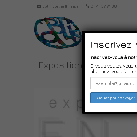
oblik.atelier@free.fr
01 47 37 74 38
Inscrivez
Inscrivez-vous à notr
Exposition “EN BLANC” 
Si vous voulez vous t
abonnez-vous à notre