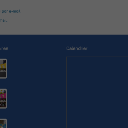
par e-mail.
ail.
ires
Calendrier
ase-
ase-
s