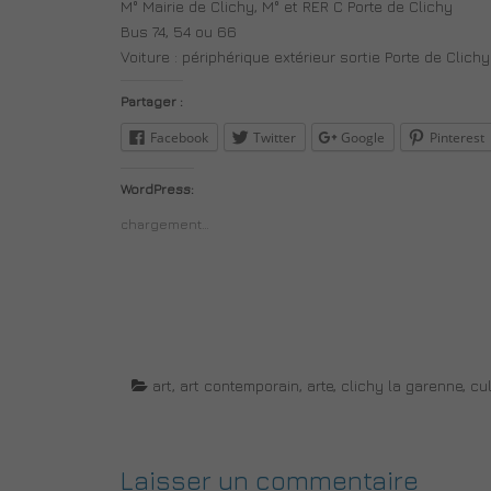
M° Mairie de Clichy, M° et RER C Porte de Clichy
Bus 74, 54 ou 66
Voiture : périphérique extérieur sortie Porte de Clichy
Partager :
Facebook
Twitter
Google
Pinterest
WordPress:
chargement…
art
,
art contemporain
,
arte
,
clichy la garenne
,
cul
Laisser un commentaire