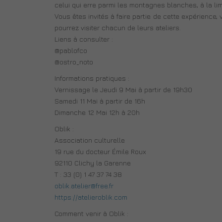
celui qui erre parmi les montagnes blanches, à la limi
Vous êtes invités à faire partie de cette expérience,
pourrez visiter chacun de leurs ateliers.
Liens à consulter :
@pablofco
@ostro_noto
Informations pratiques :
Vernissage le Jeudi 9 Mai à partir de 19h30
Samedi 11 Mai à partir de 16h
Dimanche 12 Mai 12h à 20h
Oblik :
Association culturelle
19 rue du docteur Émile Roux
92110 Clichy la Garenne
T : 33 (0) 1 47 37 74 38
oblik.atelier@free.fr
https://atelieroblik.com
Comment venir à Oblik :