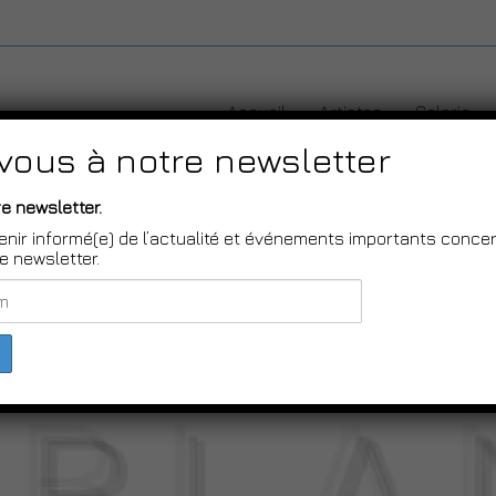
Skip to content
Accueil
Artistes
Galerie
-vous à notre newsletter
e newsletter.
des artistes Pablo Figueroa et O
enir informé(e) de l’actualité et événements importants concerna
 newsletter.