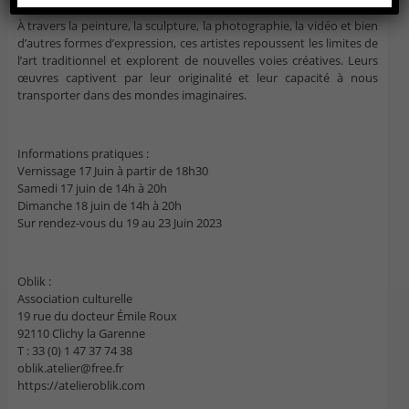
À travers la peinture, la sculpture, la photographie, la vidéo et bien
d’autres formes d’expression, ces artistes repoussent les limites de
l’art traditionnel et explorent de nouvelles voies créatives. Leurs
œuvres captivent par leur originalité et leur capacité à nous
transporter dans des mondes imaginaires.
Informations pratiques :
Vernissage 17 Juin à partir de 18h30
Samedi 17 juin de 14h à 20h
Dimanche 18 juin de 14h à 20h
Sur rendez-vous du 19 au 23 Juin 2023
Oblik :
Association culturelle
19 rue du docteur Émile Roux
92110 Clichy la Garenne
T : 33 (0) 1 47 37 74 38
oblik.atelier@free.fr
https://atelieroblik.com