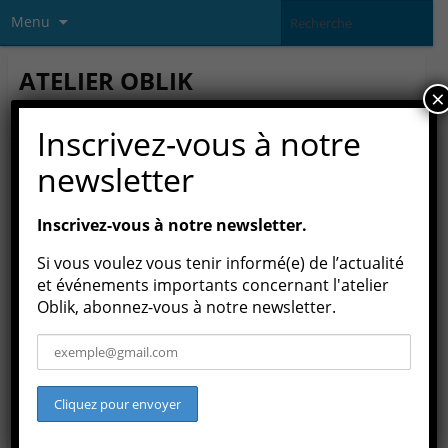
Menu
ATELIER OBLIK
×
association culturelle loi 1901
Inscrivez-vous à notre
newsletter
Suivi de commande
Pour suivre votre commande veuillez renseigner votre identifiant
Inscrivez-vous à notre newsletter.
de commande dans la boite ci-dessous et cliquer le bouton
« Suivre ». Il vous a été donné sur votre reçu et dans l’e-mail de
Si vous voulez vous tenir informé(e) de l’actualité
confirmation que vous avez du recevoir.
et événements importants concernant l'atelier
Oblik, abonnez-vous à notre newsletter.
N° de commande
E-mail de facturation
Partager :
Facebook
Twitter
Google
Pinterest